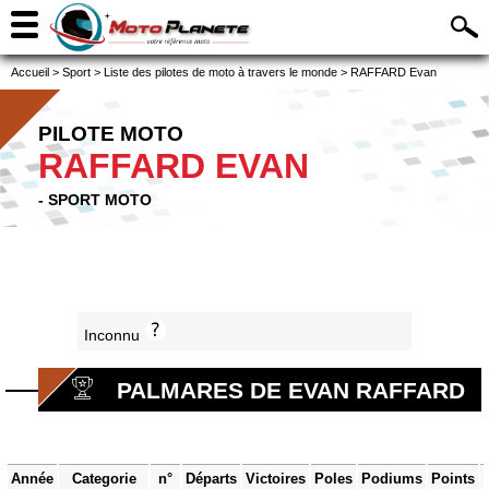
Accueil
>
Sport
>
Liste des pilotes de moto à travers le monde
>
RAFFARD Evan
PILOTE MOTO
RAFFARD EVAN
- SPORT MOTO
Inconnu
PALMARES DE EVAN RAFFARD
Année
Categorie
n°
Départs
Victoires
Poles
Podiums
Points