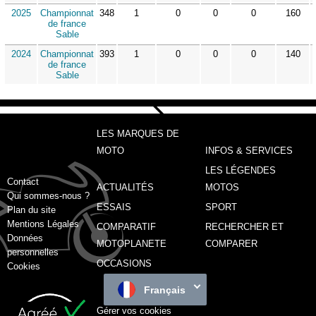
2025
Championnat
348
1
0
0
0
160
de france
Sable
2024
Championnat
393
1
0
0
0
140
de france
Sable
LES MARQUES DE
MOTO
INFOS & SERVICES
LES LÉGENDES
Contact
ACTUALITÉS
MOTOS
Qui sommes-nous ?
ESSAIS
SPORT
Plan du site
Mentions Légales
COMPARATIF
RECHERCHER ET
Données
MOTOPLANETE
COMPARER
personnelles
OCCASIONS
Cookies
Français
Gérer vos cookies