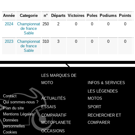
Année
Categorie
n°
Départs
Victoires
Poles
Podiums
Points
2024
Championnat
250
2
0
0
0
0
de france
Sable
2023
Championnat
310
3
0
0
0
0
de france
Sable
LES MARQUES DE
MOTO
INFOS & SERVICES
LES LÉGENDES
Contact
ACTUALITÉS
MOTOS
Qui sommes-nous ?
ESSAIS
SPORT
Plan du site
Mentions Légales
COMPARATIF
RECHERCHER ET
Données
MOTOPLANETE
COMPARER
personnelles
OCCASIONS
Cookies