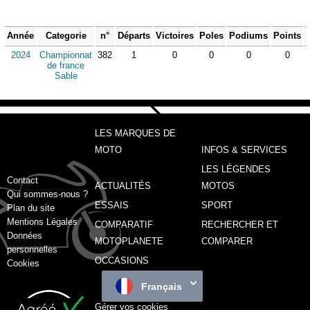
Année
Categorie
n°
Départs
Victoires
Poles
Podiums
Points
2024
Championnat
382
1
0
0
0
0
de france
Sable
LES MARQUES DE
MOTO
INFOS & SERVICES
LES LÉGENDES
Contact
ACTUALITÉS
MOTOS
Qui sommes-nous ?
ESSAIS
SPORT
Plan du site
Mentions Légales
COMPARATIF
RECHERCHER ET
Données
MOTOPLANETE
COMPARER
personnelles
OCCASIONS
Cookies
Français
Gérer vos cookies