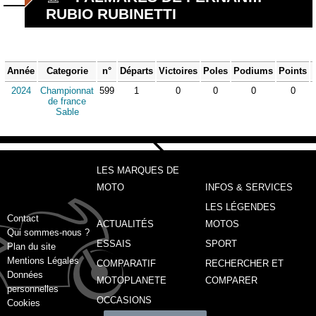
RUBIO RUBINETTI
Année
Categorie
n°
Départs
Victoires
Poles
Podiums
Points
2024
Championnat
599
1
0
0
0
0
de france
Sable
LES MARQUES DE
MOTO
INFOS & SERVICES
LES LÉGENDES
Contact
ACTUALITÉS
MOTOS
Qui sommes-nous ?
ESSAIS
SPORT
Plan du site
Mentions Légales
COMPARATIF
RECHERCHER ET
Données
MOTOPLANETE
COMPARER
personnelles
OCCASIONS
Cookies