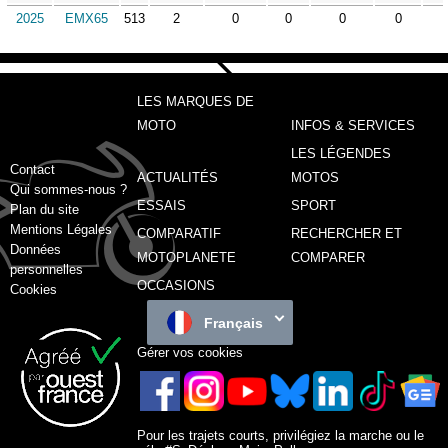
2025
EMX65
513
2
0
0
0
0
LES MARQUES DE
MOTO
INFOS & SERVICES
LES LÉGENDES
Contact
ACTUALITÉS
MOTOS
Qui sommes-nous ?
ESSAIS
SPORT
Plan du site
Mentions Légales
COMPARATIF
RECHERCHER ET
Données
MOTOPLANETE
COMPARER
personnelles
OCCASIONS
Cookies
Français
Gérer vos cookies
Pour les trajets courts, privilégiez la marche ou le