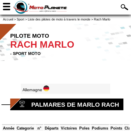
Accueil
>
Sport
>
Liste des pilotes de moto à travers le monde
>
Rach Marlo
PILOTE MOTO
RACH MARLO
- SPORT MOTO
Allemagne
PALMARES DE MARLO RACH
Année
Categorie
n°
Départs
Victoires
Poles
Podiums
Points
Cla