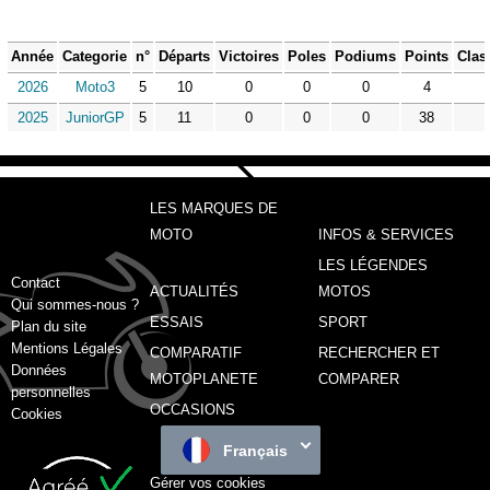
Année
Categorie
n°
Départs
Victoires
Poles
Podiums
Points
Clas
2026
Moto3
5
10
0
0
0
4
2025
JuniorGP
5
11
0
0
0
38
LES MARQUES DE
MOTO
INFOS & SERVICES
LES LÉGENDES
Contact
ACTUALITÉS
MOTOS
Qui sommes-nous ?
ESSAIS
SPORT
Plan du site
Mentions Légales
COMPARATIF
RECHERCHER ET
Données
MOTOPLANETE
COMPARER
personnelles
OCCASIONS
Cookies
Français
Gérer vos cookies