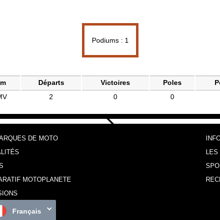
Podiums : 1
am
Départs
Victoires
Poles
P
MV
2
0
0
MARQUES DE MOTO
INF
LITÉS
LES
S
SPO
ARATIF MOTOPLANETE
REC
SIONS
Français