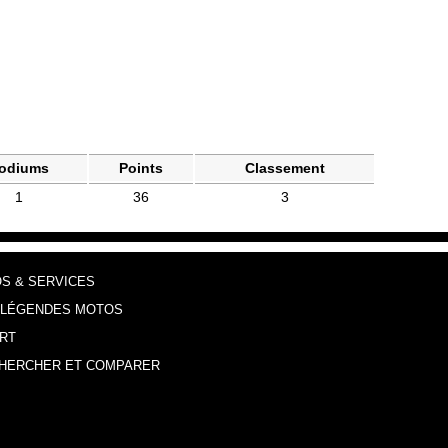
odiums
Points
Classement
1
36
3
OS & SERVICES
 LÉGENDES MOTOS
RT
HERCHER ET COMPARER