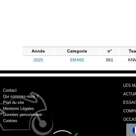
Année
Categorie
n°
Te
2025
EMX65
561
KN
LES 
Contact
ACTUA
Qui sommes-nous ?
Plan du site
ESSAI
Mentions Légales
COMP
Données personnelles
OCCA
Cookies