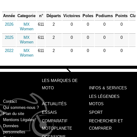
Année
Categorie
n°
Départs
Victoires
Poles
Podiums
Points
Cla
2026
MX
611
2
0
0
0
0
Women
2025
MX
611
2
0
0
0
0
Women
2022
MX
611
2
0
0
0
0
Women
LES MARQUES DE
MOTO
INFOS & SERVICES
LES LÉGENDES
Contact
ACTUALITÉS
MOTOS
Qui sommes-nous ?
ESSAIS
SPORT
Plan du site
Mentions Légales
COMPARATIF
RECHERCHER ET
Données
MOTOPLANETE
COMPARER
personnelles
OCCASIONS