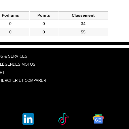
Podiums
Points
Classement
0
0
34
0
0
55
OS & SERVICES
 LÉGENDES MOTOS
RT
HERCHER ET COMPARER