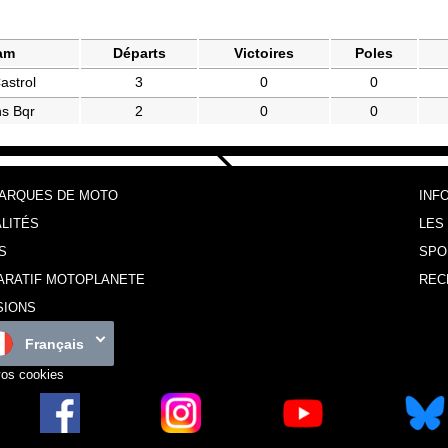
am
Départs
Victoires
Poles
astrol
3
0
0
s Bqr
2
0
0
MARQUES DE MOTO
INF
LITÉS
LES
S
SPO
ARATIF MOTOPLANETE
REC
SIONS
Français
vos cookies