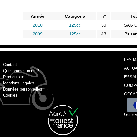
Année
Categorie
n°
Te
2010
125cc
59
SAG C
2009
125cc
43
Blusen
LES 
Contact
ACTUA
Qui sommes-nous ?
Plan du site
ESSAI
Mentions Légales
COMP
Données personnelles
OCCA
Cookies
Gérer 