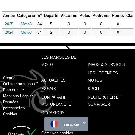
Année
Categorie
n°
Départs
Victoires
Poles
Podiums
Points
Clas
2025
Moto3
34
5
0
0
0
0
2024
Moto3
34
2
0
0
0
0
LES MARQUES DE
MOTO
INFOS & SERVICES
LES LÉGENDES
Contact
ACTUALITÉS
MOTOS
Qui sommes-nous ?
ESSAIS
SPORT
Plan du site
Mentions Légales
COMPARATIF
RECHERCHER ET
Données
MOTOPLANETE
COMPARER
personnelles
OCCASIONS
Cookies
Français
Gérer vos cookies