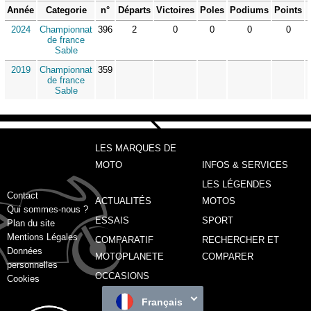
Année
Categorie
n°
Départs
Victoires
Poles
Podiums
Points
2024
Championnat
396
2
0
0
0
0
de france
Sable
2019
Championnat
359
de france
Sable
LES MARQUES DE
MOTO
INFOS & SERVICES
LES LÉGENDES
Contact
ACTUALITÉS
MOTOS
Qui sommes-nous ?
ESSAIS
SPORT
Plan du site
Mentions Légales
COMPARATIF
RECHERCHER ET
Données
MOTOPLANETE
COMPARER
personnelles
OCCASIONS
Cookies
Français