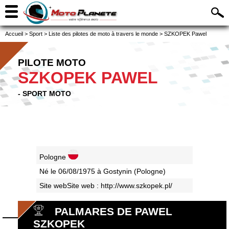
Accueil
>
Sport
>
Liste des pilotes de moto à travers le monde
>
SZKOPEK Pawel
PILOTE MOTO
SZKOPEK PAWEL
- SPORT MOTO
Pologne
Né le 06/08/1975 à Gostynin (Pologne)
Site webSite web :
http://www.szkopek.pl/
PALMARES DE PAWEL
SZKOPEK