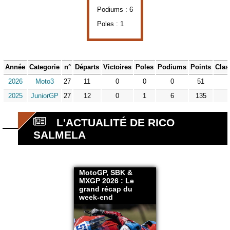
Podiums : 6
Poles : 1
Année
Categorie
n°
Départs
Victoires
Poles
Podiums
Points
Clas
2026
Moto3
27
11
0
0
0
51
2025
JuniorGP
27
12
0
1
6
135
L'ACTUALITÉ DE RICO
SALMELA
MotoGP, SBK &
MXGP 2026 : Le
grand récap du
week-end