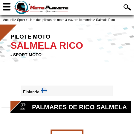
Accueil
>
Sport
>
Liste des pilotes de moto à travers le monde
>
Salmela Rico
PILOTE MOTO
SALMELA RICO
- SPORT MOTO
Finlande
PALMARES DE RICO SALMELA