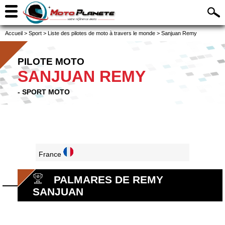
Accueil
>
Sport
>
Liste des pilotes de moto à travers le monde
>
Sanjuan Remy
PILOTE MOTO
SANJUAN REMY
- SPORT MOTO
France
PALMARES DE REMY
SANJUAN