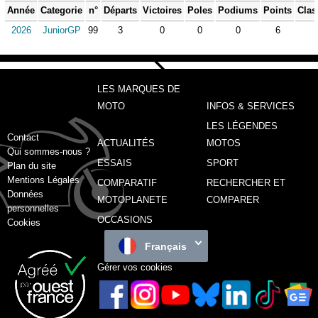
Année
Categorie
n°
Départs
Victoires
Poles
Podiums
Points
Clas
2026
JuniorGP
99
3
0
0
0
6
LES MARQUES DE
MOTO
INFOS & SERVICES
LES LÉGENDES
Contact
ACTUALITÉS
MOTOS
Qui sommes-nous ?
ESSAIS
SPORT
Plan du site
Mentions Légales
COMPARATIF
RECHERCHER ET
Données
MOTOPLANETE
COMPARER
personnelles
OCCASIONS
Cookies
Français
Gérer vos cookies