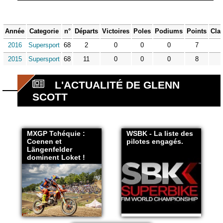
Année
Categorie
n°
Départs
Victoires
Poles
Podiums
Points
Cla
2016
Supersport
68
2
0
0
0
7
2015
Supersport
68
11
0
0
0
8
L'ACTUALITÉ DE GLENN
SCOTT
MXGP Tchéquie :
WSBK - La liste des
Coenen et
pilotes engagés.
Längenfelder
dominent Loket !