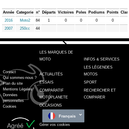
Année
Categorie
n°
Départs
Victoires
Poles
Podiums
Points
Clas
2016
Moto2
84
1
0
0
0
0
2007
250cc
44
LES MARQUES DE
MOTO
INFOS & SERVICES
LES LÉGENDES
Contact
ACTUALITÉS
MOTOS
Qui sommes-nous ?
ESSAIS
SPORT
Plan du site
Mentions Légales
COMPARATIF
RECHERCHER ET
Données
MOTOPLANETE
COMPARER
personnelles
OCCASIONS
Cookies
Français
Gérer vos cookies