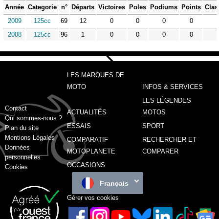
Année
Categorie
n°
Départs
Victoires
Poles
Podiums
Points
Clas
2009
125cc
69
12
0
0
0
0
2008
125cc
96
1
0
0
0
0
LES MARQUES DE
MOTO
INFOS & SERVICES
LES LÉGENDES
Contact
ACTUALITÉS
MOTOS
Qui sommes-nous ?
ESSAIS
SPORT
Plan du site
Mentions Légales
COMPARATIF
RECHERCHER ET
Données
MOTOPLANETE
COMPARER
personnelles
OCCASIONS
Cookies
Français
Gérer vos cookies