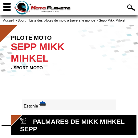
Accueil
>
Sport
>
Liste des pilotes de moto à travers le monde
>
Sepp Mikk Mihkel
PILOTE MOTO
SEPP MIKK
MIHKEL
- SPORT MOTO
Estonie
PALMARES DE MIKK MIHKEL
SEPP