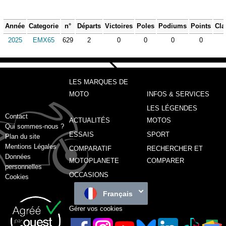
Année
Categorie
n°
Départs
Victoires
Poles
Podiums
Points
Cla
2025
EMX65
629
2
0
0
0
0
LES MARQUES DE
MOTO
INFOS & SERVICES
LES LÉGENDES
Contact
ACTUALITÉS
MOTOS
Qui sommes-nous ?
ESSAIS
SPORT
Plan du site
Mentions Légales
COMPARATIF
RECHERCHER ET
Données
MOTOPLANETE
COMPARER
personnelles
OCCASIONS
Cookies
Français
Gérer vos cookies