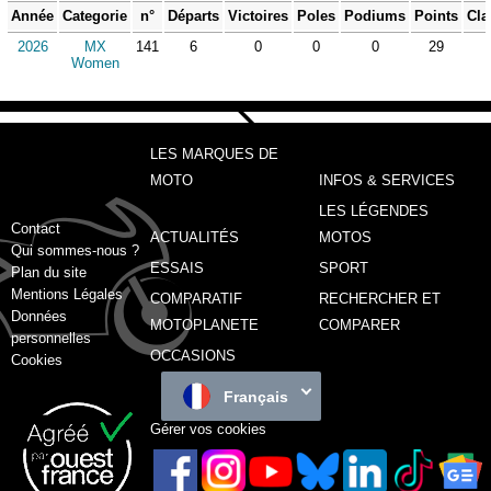
Année
Categorie
n°
Départs
Victoires
Poles
Podiums
Points
Cla
2026
MX
141
6
0
0
0
29
Women
LES MARQUES DE
MOTO
INFOS & SERVICES
LES LÉGENDES
Contact
ACTUALITÉS
MOTOS
Qui sommes-nous ?
ESSAIS
SPORT
Plan du site
Mentions Légales
COMPARATIF
RECHERCHER ET
Données
MOTOPLANETE
COMPARER
personnelles
OCCASIONS
Cookies
Français
Gérer vos cookies