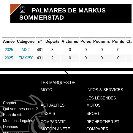
PALMARES DE MARKUS
SOMMERSTAD
Année
Categorie
n°
Départs
Victoires
Poles
Podiums
Points
Cla
2025
MX2
481
3
0
0
0
0
2025
EMX250
431
2
0
0
0
0
LES MARQUES DE
MOTO
INFOS & SERVICES
LES LÉGENDES
Contact
ACTUALITÉS
MOTOS
Qui sommes-nous ?
ESSAIS
SPORT
Plan du site
Mentions Légales
COMPARATIF
RECHERCHER ET
Données
MOTOPLANETE
COMPARER
personnelles