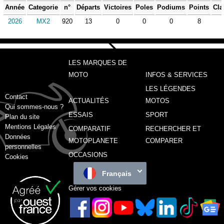
Année
Categorie
n°
Départs
Victoires
Poles
Podiums
Points
Cla
2026
MX2
920
13
0
0
0
8
LES MARQUES DE
MOTO
INFOS & SERVICES
LES LÉGENDES
Contact
ACTUALITÉS
MOTOS
Qui sommes-nous ?
ESSAIS
SPORT
Plan du site
Mentions Légales
COMPARATIF
RECHERCHER ET
Données
MOTOPLANETE
COMPARER
personnelles
OCCASIONS
Cookies
Français
Gérer vos cookies