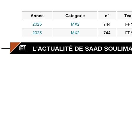
Année
Categorie
n°
Te
2025
MX2
744
FF
2023
MX2
744
FF
L'ACTUALITÉ DE SAAD SOULIMA