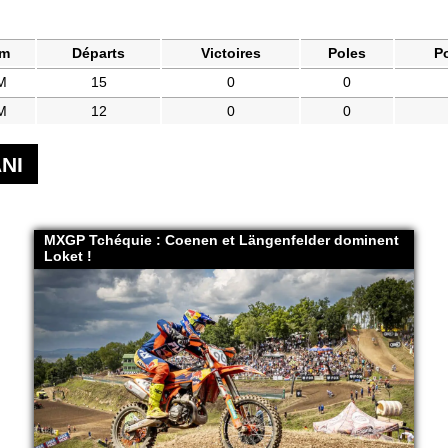
am
Départs
Victoires
Poles
P
M
15
0
0
M
12
0
0
NI
MXGP Tchéquie : Coenen et Längenfelder dominent
Loket !