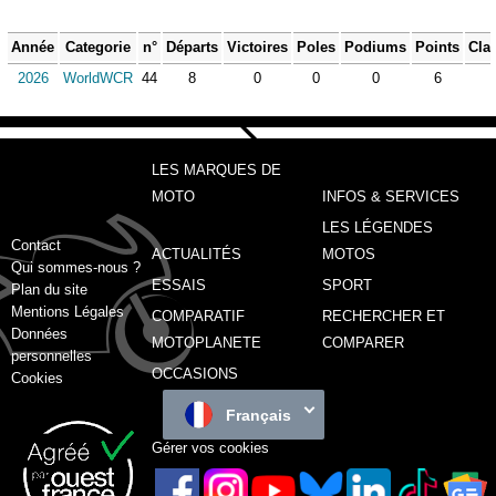
Année
Categorie
n°
Départs
Victoires
Poles
Podiums
Points
Cla
2026
WorldWCR
44
8
0
0
0
6
LES MARQUES DE
MOTO
INFOS & SERVICES
LES LÉGENDES
Contact
ACTUALITÉS
MOTOS
Qui sommes-nous ?
ESSAIS
SPORT
Plan du site
Mentions Légales
COMPARATIF
RECHERCHER ET
Données
MOTOPLANETE
COMPARER
personnelles
OCCASIONS
Cookies
Français
Gérer vos cookies