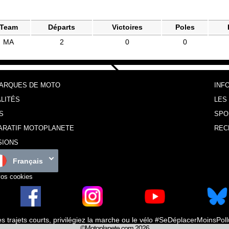
Team
Départs
Victoires
Poles
MA
2
0
0
MARQUES DE MOTO
INF
LITÉS
LES
S
SPO
ARATIF MOTOPLANETE
REC
SIONS
Français
vos cookies
es trajets courts, privilégiez la marche ou le vélo #SeDéplacerMoinsPol
©Motoplanete.com 2026