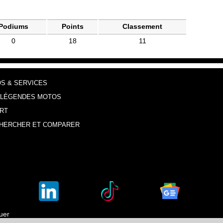
Podiums
Points
Classement
0
18
11
OS & SERVICES
 LÉGENDES MOTOS
RT
HERCHER ET COMPARER
luer