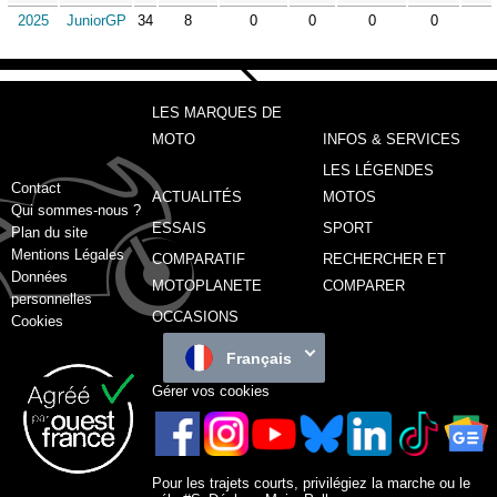
2025
JuniorGP
34
8
0
0
0
0
LES MARQUES DE
MOTO
INFOS & SERVICES
LES LÉGENDES
Contact
ACTUALITÉS
MOTOS
Qui sommes-nous ?
ESSAIS
SPORT
Plan du site
Mentions Légales
COMPARATIF
RECHERCHER ET
Données
MOTOPLANETE
COMPARER
personnelles
OCCASIONS
Cookies
Français
Gérer vos cookies
Pour les trajets courts, privilégiez la marche ou le