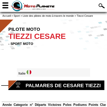
Accueil
>
Sport
>
Liste des pilotes de moto à travers le monde
>
Tiezzi Cesare
PILOTE MOTO
TIEZZI CESARE
- SPORT MOTO
Italie
PALMARES DE CESARE TIEZZI
Année
Categorie
n°
Départs
Victoires
Poles
Podiums
Points
Clas