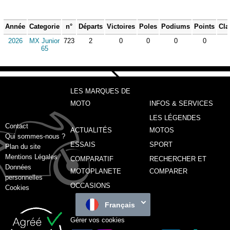
Année
Categorie
n°
Départs
Victoires
Poles
Podiums
Points
Cla
2026
MX Junior
723
2
0
0
0
0
65
LES MARQUES DE
MOTO
INFOS & SERVICES
LES LÉGENDES
Contact
ACTUALITÉS
MOTOS
Qui sommes-nous ?
ESSAIS
SPORT
Plan du site
Mentions Légales
COMPARATIF
RECHERCHER ET
Données
MOTOPLANETE
COMPARER
personnelles
OCCASIONS
Cookies
Français
Gérer vos cookies