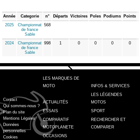
Année
Categorie
n°
Départs
Victoires
Poles
Podiums
Points
2025
Championnat
568
de france
Sable
2024
Championnat
998
1
0
0
0
0
de france
Sable
LES MARQUES DE
MOTO
INFOS & SERVICES
LES LÉGENDES
Contact
ACTUALITÉS
MOTOS
Qui sommes-nous ?
ESSAIS
SPORT
Plan du site
Mentions Légales
COMPARATIF
RECHERCHER ET
Données
MOTOPLANETE
COMPARER
personnelles
OCCASIONS
Cookies