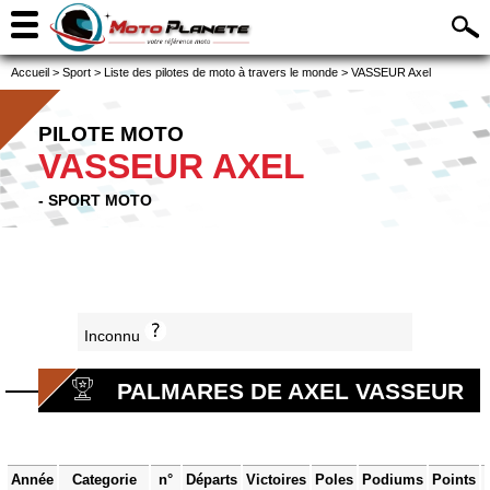
Accueil
>
Sport
>
Liste des pilotes de moto à travers le monde
>
VASSEUR Axel
PILOTE MOTO
VASSEUR AXEL
- SPORT MOTO
Inconnu
PALMARES DE AXEL VASSEUR
Année
Categorie
n°
Départs
Victoires
Poles
Podiums
Points