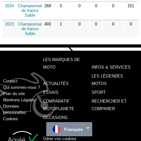
2024
Championnat
268
5
0
0
0
151
de france
Sable
2023
Championnat
493
1
0
0
0
0
de france
Sable
LES MARQUES DE
MOTO
INFOS & SERVICES
LES LÉGENDES
Contact
ACTUALITÉS
MOTOS
Qui sommes-nous ?
ESSAIS
SPORT
Plan du site
Mentions Légales
COMPARATIF
RECHERCHER ET
Données
MOTOPLANETE
COMPARER
personnelles
OCCASIONS
Cookies
Français
Gérer vos cookies