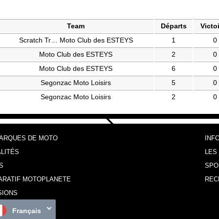
Team
Départs
Victo
Scratch Tr… Moto Club des ESTEYS
1
0
Moto Club des ESTEYS
2
0
Moto Club des ESTEYS
6
0
Segonzac Moto Loisirs
5
0
Segonzac Moto Loisirs
2
0
MARQUES DE MOTO
INF
LITÉS
LES
S
SPO
ARATIF MOTOPLANETE
REC
SIONS
Français