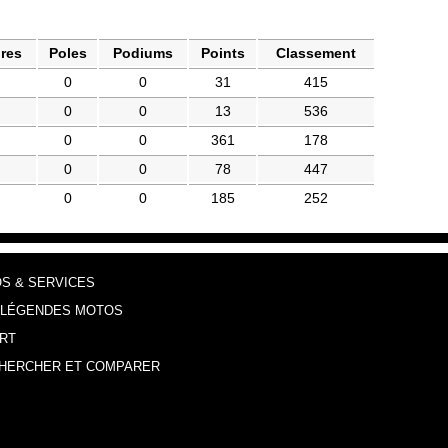
ires
Poles
Podiums
Points
Classement
0
0
31
415
0
0
13
536
0
0
361
178
0
0
78
447
0
0
185
252
OS & SERVICES
 LÉGENDES MOTOS
RT
HERCHER ET COMPARER