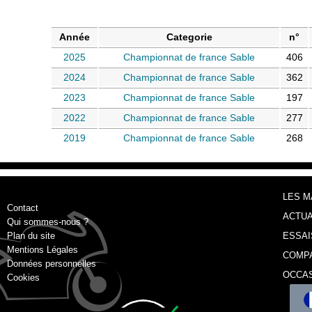
Année
Categorie
n°
2025
Championnat de france Sable
406
2024
Championnat de france Sable
362
2023
Championnat de france Sable
197
2022
Championnat de france Sable
277
2019
Championnat de france Sable
268
LES 
Contact
ACTUA
Qui sommes-nous ?
Plan du site
ESSAI
Mentions Légales
COMP
Données personnelles
OCCA
Cookies