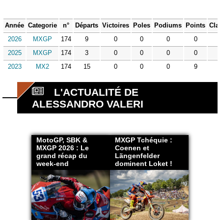
Année
Categorie
n°
Départs
Victoires
Poles
Podiums
Points
Cla
2026
MXGP
174
9
0
0
0
0
2025
MXGP
174
3
0
0
0
0
2023
MX2
174
15
0
0
0
9
L'ACTUALITÉ DE
ALESSANDRO VALERI
MotoGP, SBK &
MXGP Tchéquie :
MXGP 2026 : Le
Coenen et
grand récap du
Längenfelder
week-end
dominent Loket !