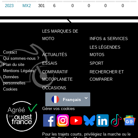
2023
MX2
301
6
0
0
0
0
LES MARQUES DE
MOTO
INFOS & SERVICES
LES LÉGENDES
Contact
ACTUALITÉS
MOTOS
Qui sommes-nous ?
ESSAIS
SPORT
Plan du site
Mentions Légales
COMPARATIF
RECHERCHER ET
Données
MOTOPLANETE
COMPARER
personnelles
OCCASIONS
Cookies
Français
Gérer vos cookies
Pour les trajets courts, privilégiez la marche ou le