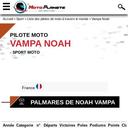
Accueil
>
Sport
>
Liste des pilotes de moto à travers le monde
>
Vampa Noah
PILOTE MOTO
VAMPA NOAH
- SPORT MOTO
France
PALMARES DE NOAH VAMPA
Année
Categorie
n°
Départs
Victoires
Poles
Podiums
Points
Cla