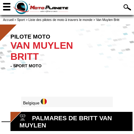
Accueil
>
Sport
>
Liste des pilotes de moto à travers le monde
>
Van Muylen Britt
PILOTE MOTO
VAN MUYLEN
BRITT
- SPORT MOTO
Belgique
PALMARES DE BRITT VAN
MUYLEN