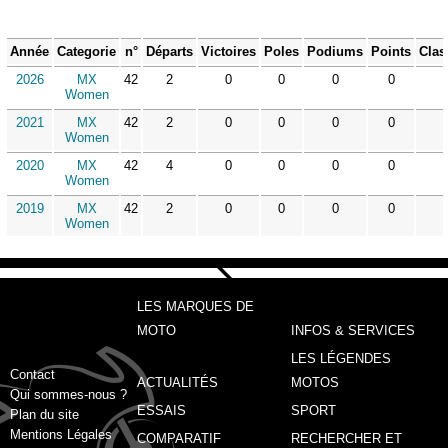
Année
Categorie
n°
Départs
Victoires
Poles
Podiums
Points
Clas
2026
MX
42
2
0
0
0
0
Women
2021
MX
42
2
0
0
0
0
Women
2020
MX
42
4
0
0
0
0
Women
2019
MX
42
2
0
0
0
0
Women
LES MARQUES DE
MOTO
INFOS & SERVICES
LES LÉGENDES
Contact
ACTUALITÉS
MOTOS
Qui sommes-nous ?
ESSAIS
SPORT
Plan du site
Mentions Légales
COMPARATIF
RECHERCHER ET