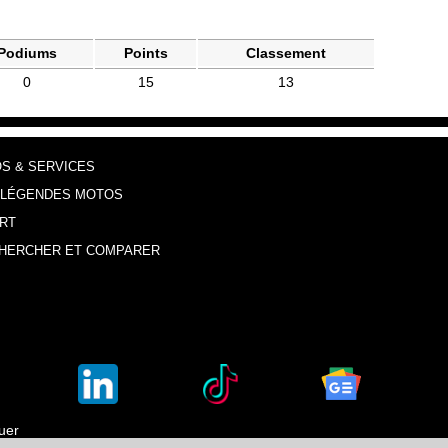
Podiums
Points
Classement
0
15
13
OS & SERVICES
 LÉGENDES MOTOS
RT
HERCHER ET COMPARER
luer