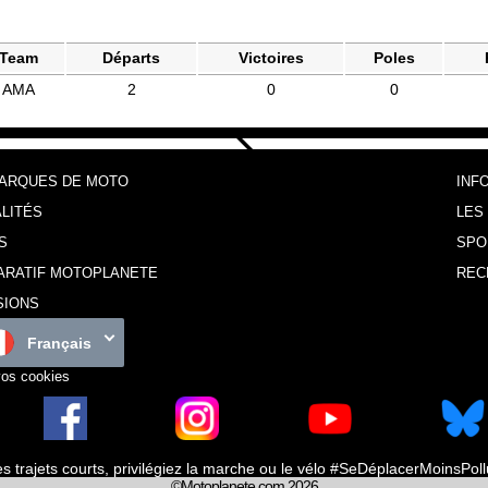
Team
Départs
Victoires
Poles
AMA
2
0
0
MARQUES DE MOTO
INF
LITÉS
LES
S
SPO
ARATIF MOTOPLANETE
REC
SIONS
Français
vos cookies
es trajets courts, privilégiez la marche ou le vélo #SeDéplacerMoinsPol
©Motoplanete.com 2026