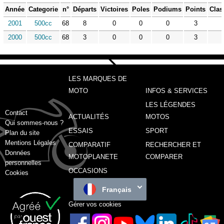
Année
Categorie
n°
Départs
Victoires
Poles
Podiums
Points
Clas
2001
500cc
68
8
0
0
0
3
2000
500cc
68
3
0
0
0
3
LES MARQUES DE
MOTO
INFOS & SERVICES
LES LÉGENDES
Contact
ACTUALITÉS
MOTOS
Qui sommes-nous ?
ESSAIS
SPORT
Plan du site
Mentions Légales
COMPARATIF
RECHERCHER ET
Données
MOTOPLANETE
COMPARER
personnelles
OCCASIONS
Cookies
Français
Gérer vos cookies