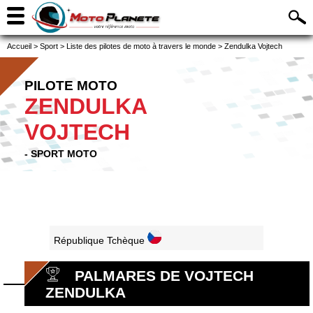
Accueil
>
Sport
>
Liste des pilotes de moto à travers le monde
>
Zendulka Vojtech
PILOTE MOTO
ZENDULKA
VOJTECH
- SPORT MOTO
République Tchèque
PALMARES DE VOJTECH
ZENDULKA