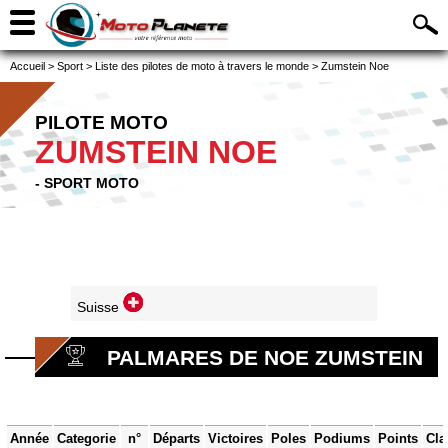
Accueil
>
Sport
>
Liste des pilotes de moto à travers le monde
>
Zumstein Noe
PILOTE MOTO
ZUMSTEIN NOE
- SPORT MOTO
Suisse
PALMARES DE NOE ZUMSTEIN
Année
Categorie
n°
Départs
Victoires
Poles
Podiums
Points
Cla