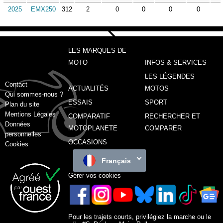
2025
EMX250
312
2
0
0
0
0
LES MARQUES DE
MOTO
INFOS & SERVICES
LES LÉGENDES
Contact
ACTUALITÉS
MOTOS
Qui sommes-nous ?
ESSAIS
SPORT
Plan du site
Mentions Légales
COMPARATIF
RECHERCHER ET
Données
MOTOPLANETE
COMPARER
personnelles
OCCASIONS
Cookies
Français
Gérer vos cookies
Pour les trajets courts, privilégiez la marche ou le