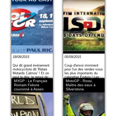
18/09/2015
05/09/2015
Qui dit grand événement
Coup d'envoi imminent
motocycliste dit 'Relais
pour l'un des rendez-vous
Motards Calmos' ! Et on
les plus importants du
peut le dire, le retour du
calendrier Enduro ! Les
MXGP - Le Français
MotoGP - Rossi,
Bol d'Or au Castellet les
ISDE reviennent en
18,19 et 20 Septembre
Romain Febvre
Slovaquie, du 7 au 12
Maître des eaux à
2015 est UN des
septembre, pour la
couronné à Assen.
Silverstone.
Evénement majeur de
90ème édition qui
cette année 2015.
regroupera vingt-trois
nations.