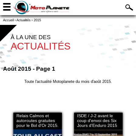
Accueil
›
Actualités
›
2015
À LA UNE DES
ACTUALITÉS
Août 2015 - Page 1
Toute l'actualité Motoplanete du mois d'août 2015.
Relais Calmos et
ISDE / J-2 avant le
autoroutes gratuites
coup d'envoi des Six
pour le Bol d'Or 2015.
Jours d'Enduro 2015