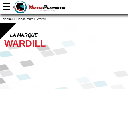
Accueil
>
Fiches moto
>
Wardill
LA MARQUE
WARDILL