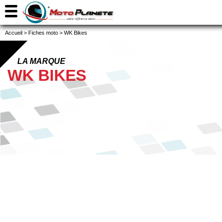
Accueil
>
Fiches moto
>
WK Bikes
LA MARQUE
WK BIKES