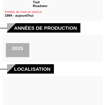
Trail
Roadster
Années de mise en service
1984 - aujourd'hui
ANNÉES DE PRODUCTION
2025
2022
2021
LOCALISATION
2010
2009
2008