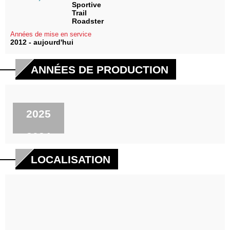
Sportive
Trail
Roadster
Années de mise en service
2012 - aujourd'hui
ANNÉES DE PRODUCTION
2025
2024
2023
LOCALISATION
2022
2021
2020