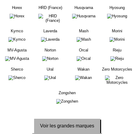
Horex
HRD (France)
Husqvarna
Hyosung
Kymco
Laverda
Mash
Morini
MV-Agusta
Norton
Orcal
Rieju
Sherco
Ural
Wakan
Zero Motorcycles
Zongshen
Voir les grandes marques