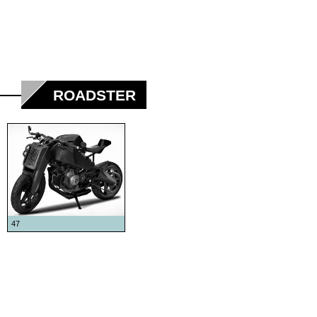
ROADSTER
47