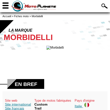
Accueil
>
Fiches moto
>
Morbidelli
LA MARQUE
MORBIDELLI
EN BREF
Site web
Type de motos fabriquées
Pays d'origine
Site international
Custom
Italie
Site français
Trail