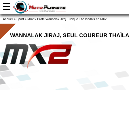
Accueil
>
Sport
>
MX2
>
Pilote Wannalak Jiraj - unique Thaïlandais en MX2
WANNALAK JIRAJ, SEUL COUREUR THAÏLA