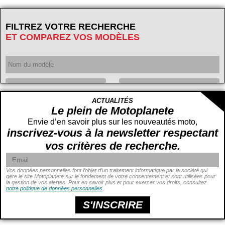
FILTREZ VOTRE RECHERCHE
ET COMPAREZ VOS MODÈLES
Année
ACTUALITÉS
Cylindrée
cc -
Le plein de Motoplanete
cc
Envie d’en savoir plus sur les nouveautés moto,
inscrivez-vous à la newsletter respectant
vos critères de recherche.
Vos données personnelles font l’objet d’un traitement informatique par la société qui
gère le site Motoplanete sur le fondement de votre consentement et sont utilisées pour
la gestion de vos alertes. Pour en savoir plus et pour exercer vos droits, consultez
Puissance
ch -
notre politique de données personnelles
.
ch
Prix
€ -
€
S'INSCRIRE
Hauteur de selle
cm -