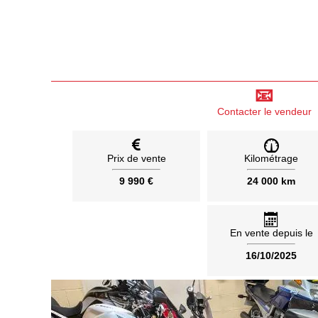
📧
Contacter le vendeur
Prix de vente
Kilométrage
9 990 €
24 000 km
En vente depuis le
16/10/2025