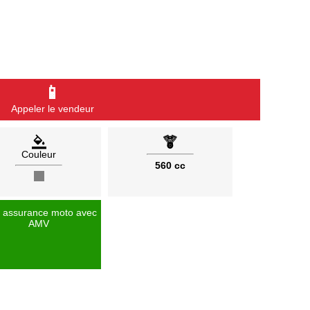
📱
Appeler le vendeur
Couleur
560 cc
 assurance moto avec
AMV