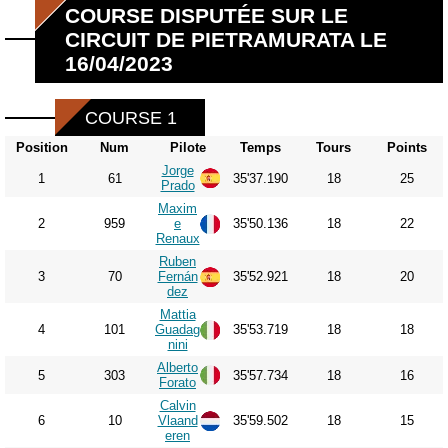
COURSE DISPUTÉE SUR LE
CIRCUIT DE PIETRAMURATA LE
16/04/2023
COURSE 1
Position
Num
Pilote
Temps
Tours
Points
Jorge
1
61
35'37.190
18
25
Prado
Maxim
2
959
e
35'50.136
18
22
Renaux
Ruben
3
70
Fernán
35'52.921
18
20
dez
Mattia
4
101
Guadag
35'53.719
18
18
nini
Alberto
5
303
35'57.734
18
16
Forato
Calvin
6
10
Vlaand
35'59.502
18
15
eren