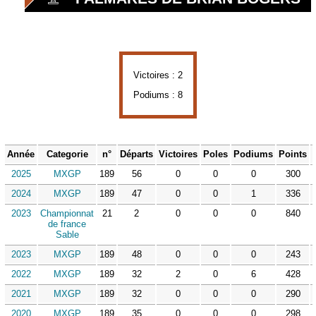
Victoires : 2
Podiums : 8
Année
Categorie
n°
Départs
Victoires
Poles
Podiums
Points
2025
MXGP
189
56
0
0
0
300
2024
MXGP
189
47
0
0
1
336
2023
Championnat
21
2
0
0
0
840
de france
Sable
2023
MXGP
189
48
0
0
0
243
2022
MXGP
189
32
2
0
6
428
2021
MXGP
189
32
0
0
0
290
2020
MXGP
189
35
0
0
0
298