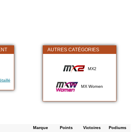
ENT
AUTRES CATÉGORIES
MX2
taillé
MX Women
Marque
Points
Victoires
Podiums